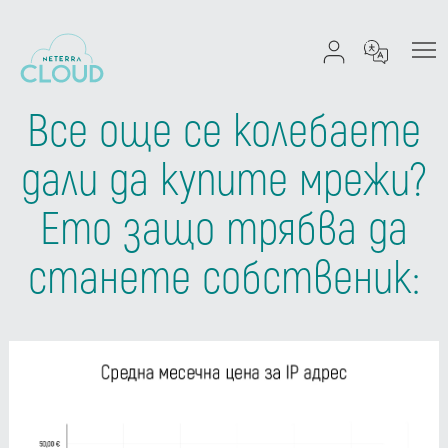
Все още се колебаете
дали да купите мрежи?
Ето защо трябва да
станете собственик: