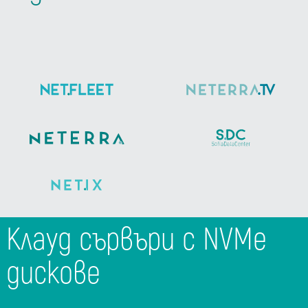
Клауд сървъри с NVMe
дискове