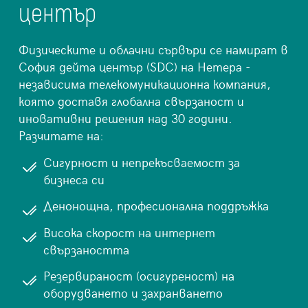
център
Физическите и облачни сървъри се намират в
София дейта център (SDC) на Нетера -
независима телекомуникационна компания,
която доставя глобална свързаност и
иновативни решения над 30 години.
Разчитате на:
Сигурност и непрекъсваемост за
бизнеса си
Денонощна, професионална поддръжка
Висока скорост на интернет
свързаността
Резервираност (осигуреност) на
оборудването и захранването