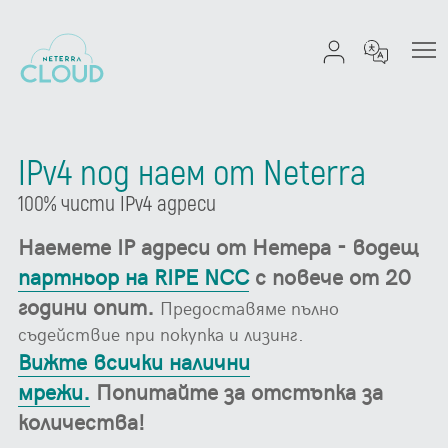
IPv4 под наем от Neterra
100% чисти IPv4 адреси
Наемете IP адреси от Нетера - водещ
партньор на RIPE NCC
с повече от 20
години опит.
Предоставяме пълно
съдействие при покупка и лизинг.
Вижте всички налични
мрежи.
Попитайте за отстъпка за
количества!