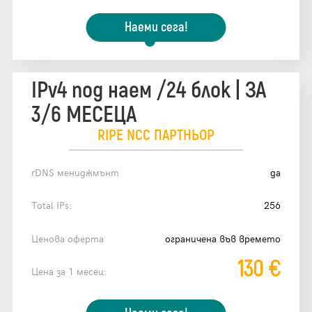
Наеми сега!
IPv4 под наем /24 блок | ЗА
3/6 МЕСЕЦА
RIPE NCC ПАРТНЬОР
rDNS мениджмънт
да
Total IPs:
256
Ценова оферта
oграничена във времето
130 €
Цена за 1 месец: