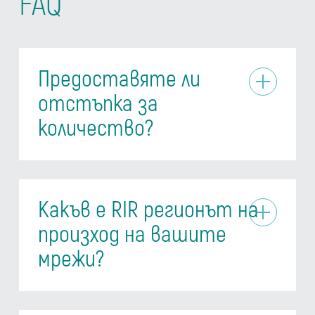
FAQ
Предоставяте ли
отстъпка за
количество?
Какъв е RIR регионът на
произход на вашите
мрежи?