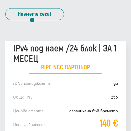
Наемете сега!
IPv4 под наем /24 блок | ЗА 1
МЕСЕЦ
RIPE NCC ПАРТНЬОР
rDNS мениджмънт
да
Общо IPs:
256
Ценова оферта
oграничена във времето
140 €
Цена за 1 месец: